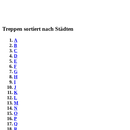
Treppen sortiert nach Städten
A
B
C
D
E
F
G
H
I
J
K
L
M
N
O
P
Q
R