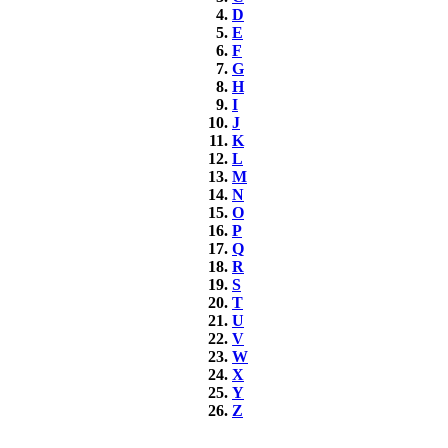
D
E
F
G
H
I
J
K
L
M
N
O
P
Q
R
S
T
U
V
W
X
Y
Z